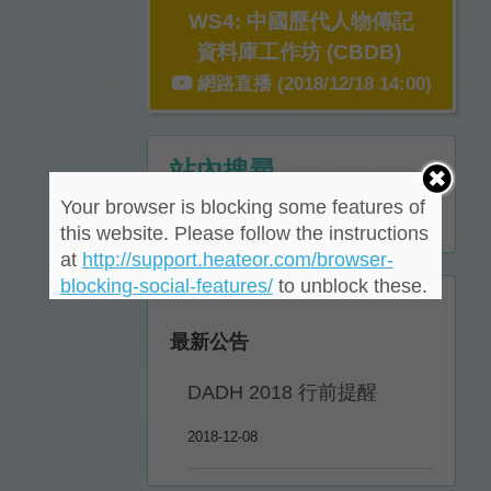
WS4: 中國歷代人物傳記
資料庫工作坊 (CBDB)
網路直播 (2018/12/18 14:00)
站內搜尋
Your browser is blocking some features of
this website. Please follow the instructions
at
http://support.heateor.com/browser-
blocking-social-features/
to unblock these.
最新公告
DADH 2018 行前提醒
2018-12-08